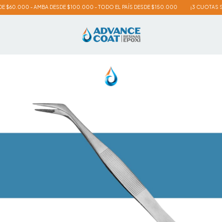
 - AMBA DESDE $100.000 - TODO EL PAÍS DESDE $150.000
¡3 CUOTAS SIN INTERÉS