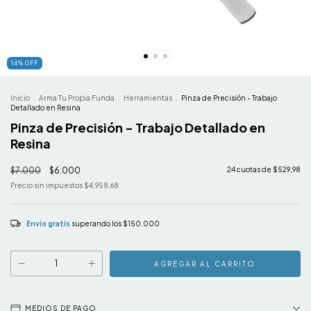
14
%
OFF
Inicio
.
Arma Tu Propia Funda
.
Herramientas
.
Pinza de Precisión - Trabajo
Detallado en Resina
Pinza de Precisión - Trabajo Detallado en
Resina
$7.000
$6.000
24
cuotas de
$529,98
Precio sin impuestos
$4.958,68
Envío gratis
superando los
$150.000
MEDIOS DE PAGO