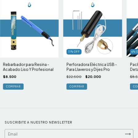
11
%
OFF
6
%
Rebarbador para Resina -
Perforadora Eléctrica USB -
Pack
Acabado Liso Y Profesional
Para Llaveros y Dijes Pro
Deta
$8.500
$22.500
$20.000
$8.
SUSCRIBITE A NUESTRO NEWSLETTER