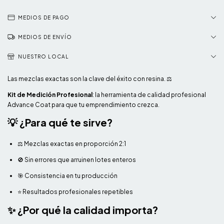
MEDIOS DE PAGO
MEDIOS DE ENVÍO
NUESTRO LOCAL
Las mezclas exactas son la clave del éxito con resina. ⚖️
Kit de Medición Profesional
: la herramienta de calidad profesional
Advance Coat para que tu emprendimiento crezca.
💡 ¿Para qué te sirve?
⚖️ Mezclas exactas en proporción 2:1
🚫 Sin errores que arruinen lotes enteros
🎯 Consistencia en tu producción
⭐ Resultados profesionales repetibles
✨ ¿Por qué la calidad importa?