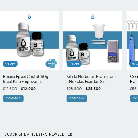
4
%
OFF
11
%
OFF
9
%
Resina Epoxi Cristal 150g -
Kit de Medición Profesional
Com
Ideal Para Empezar Tu
- Mezclas Exactas Sin
Herr
Proyecto
Errores
Tall
$12.500
$12.000
$28.500
$25.500
$55
SUSCRIBITE A NUESTRO NEWSLETTER