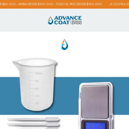
- AMBA DESDE $100.000 - TODO EL PAÍS DESDE $150.000
¡3 CUOTAS SIN INTERÉS