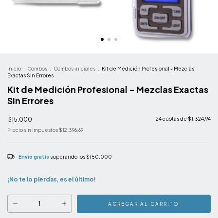
Inicio
.
Combos
.
Combos iniciales
.
Kit de Medición Profesional - Mezclas
Exactas Sin Errores
Kit de Medición Profesional - Mezclas Exactas
Sin Errores
$15.000
24
cuotas de
$1.324,94
Precio sin impuestos
$12.396,69
Envío gratis
superando los
$150.000
¡No te lo pierdas, es el último!