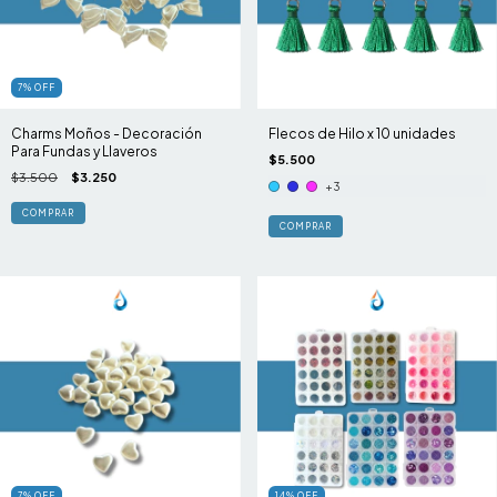
7
%
OFF
Charms Moños - Decoración
Flecos de Hilo x 10 unidades
Para Fundas y Llaveros
$5.500
$3.500
$3.250
+3
COMPRAR
7
%
OFF
14
%
OFF