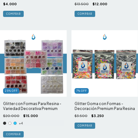
$4.000
$13.500
$12.000
25
%
OFF
7
%
OFF
Glitter con Formas Para Resina -
Glitter Goma con Formas -
Variedad Decorativa Premium
Decoración Premium Para Resina
$20.000
$15.000
$3.500
$3.250
+4
COMPRAR
COMPRAR