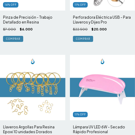
14
%
OFF
11
%
OFF
Pinza de Precisión - Trabajo
Perforadora Eléctrica USB - Para
Detallado en Resina
Llaveros y Dijes Pro
$7.000
$6.000
$22.500
$20.000
11
%
OFF
Llaveros Argollas Para Resina
Lámpara UV LED 6W - Secado
Epoxi 10 unidades Dorados
Rápido Profesional