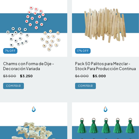
7
%
OFF
17
%
OFF
Charms con Forma de Dije -
Pack 50 Palitos para Mezclar -
Decoración Variada
Stock Para Producción Continua
$3.500
$3.250
$6.000
$5.000
COMPRAR