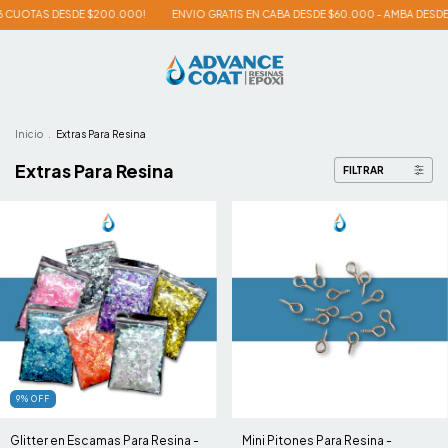
S DESDE $200.000!
ENVIO GRATIS EN CABA DESDE $60.000 - AMBA DESDE $100.00
Inicio
.
Extras Para Resina
Extras Para Resina
FILTRAR
9
%
OFF
Glitter en Escamas Para Resina -
Mini Pitones Para Resina -