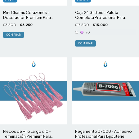
Mini Charms Corazones -
Caja 24 Glitters - Paleta
Decoración Premium Para
Completa Profesional Para
Fundas
Resina
$3.500
$3.250
$17.500
$15.000
+3
COMPRAR
Flecos de Hilo Largo x 10 -
Pegamento B7000 - Adhesivo
Terminación Premium Para
Profesional Para Bijouterie