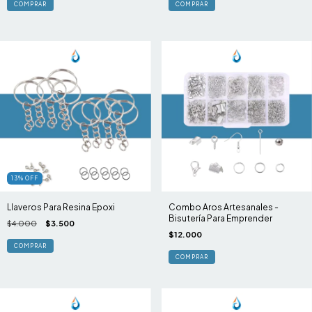
13
%
OFF
Llaveros Para Resina Epoxi
Combo Aros Artesanales -
Bisutería Para Emprender
$4.000
$3.500
$12.000
COMPRAR
COMPRAR