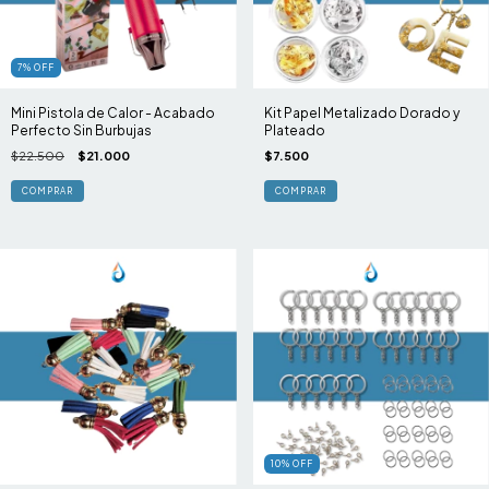
7
%
OFF
Mini Pistola de Calor - Acabado
Kit Papel Metalizado Dorado y
Perfecto Sin Burbujas
Plateado
$22.500
$21.000
$7.500
10
%
OFF