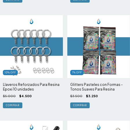
10
%
OFF
7
%
OFF
Llaveros Reforzados Para Resina
Glitters Pasteles con Formas -
Epoxi 10 unidades
Tonos Suaves Para Resina
$5.000
$4.500
$3.500
$3.250
COMPRAR