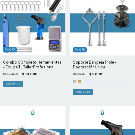
9
%
OFF
9
%
OFF
Combo Completo Herramientas
Soporte Bandeja Triple -
- Equipá Tu Taller Profesional
Decoración Única
$55.000
$50.000
$5.500
$5.000
COMPRAR