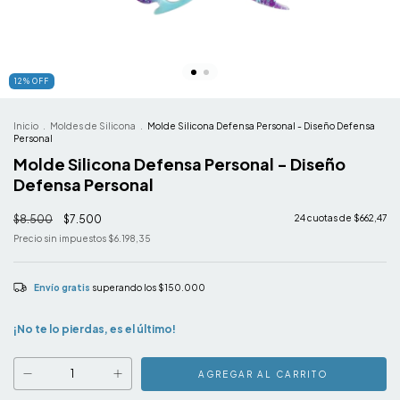
12
%
OFF
Inicio
.
Moldes de Silicona
.
Molde Silicona Defensa Personal - Diseño Defensa
Personal
Molde Silicona Defensa Personal - Diseño
Defensa Personal
$8.500
$7.500
24
cuotas de
$662,47
Precio sin impuestos
$6.198,35
Envío gratis
superando los
$150.000
¡No te lo pierdas, es el último!