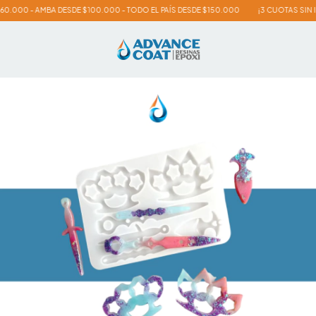
.000 - AMBA DESDE $100.000 - TODO EL PAÍS DESDE $150.000
¡3 CUOTAS SIN IN