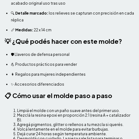
acabado original uso tras uso
🔍
Detalle marcado:
los relieves se capturan con precisión en cada
réplica
📏
Medidas:
22 x 14 cm
💡 ¿Qué podés hacer con este molde?
🛡️ Llaveros de defensa personal
💪 Productos prácticos para vender
👩 Regalos para mujeres independientes
✨ Accesorios diferenciados
📋 Cómo usar el molde paso a paso
Limpiá el molde con un paño suave antes del primer uso.
Mezclá la resina epoxi en proporción 2:1 (resina A + catalizador
B).
Agregá pigmentos, glitter o rellenos a tu mezcla si querés.
Volcá lentamente en el molde para evitar burbujas.
Dejá curar 24 horas según temperatura ambiente.
Desmoldá con cuidado. La pieza sale lista para terminar o