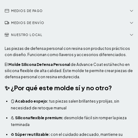
MEDIOS DE PAGO
MEDIOS DE ENVÍO
NUESTRO LOCAL
Las piezas de defensa personal con resina son productos prácticos
con diseño. Funcionan como llaveros y accesorios diferenciados.
El
Molde Silicona Defensa Personal
de Advance Coat está hecho en
silicona flexible de alta calidad. Este molde te permite crear piezas de
defensa personal con resina endurecida.
✨ ¿Por qué este molde sí y no otro?
🪞
Acabado espejo:
tus piezas salen brillantes y prolijas, sin
necesidad de retoque manual
💪
Silicona flexible premium:
desmolde fácil sin romper la pieza
terminada
♻️
Súper reutilizable:
con el cuidado adecuado, mantiene su