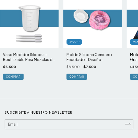
12
%
OFF
17
%
Vaso Medidor Silicona -
Molde Silicona Cenicero
Mold
Reutilizable Para Mezclas de
Facetado - Diseño
Gran
Resina
Moderno
Úni
$5.500
$8.500
$7.500
$4.
SUSCRIBITE A NUESTRO NEWSLETTER